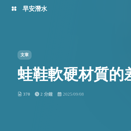
早安潛水
English
中文
學潛水
想體驗
文章
蛙鞋軟硬材質的
370
2 分鐘
2025/09/08