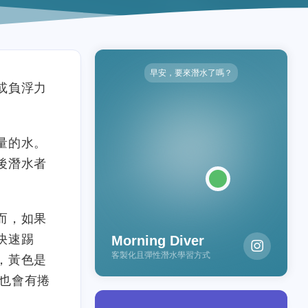
早安，要來潛水了嗎？
或負浮力
量的水。
後潛水者
而，如果
快速踢
Morning Diver
客製化且彈性潛水學習方式
，黃色是
動作也會有捲